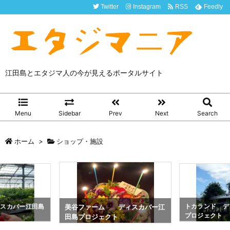
Twitter
Instagram
RSS
Feedly
江田島とエタジマ人の今が見えるポータルサイト
Menu
Sidebar
Prev
Next
Search
ホーム
>
ショップ・施設
ィスカバー江田島
トカランド デ
美谷ファーム ディスカバー江
プロジェクト
田島プロジェクト