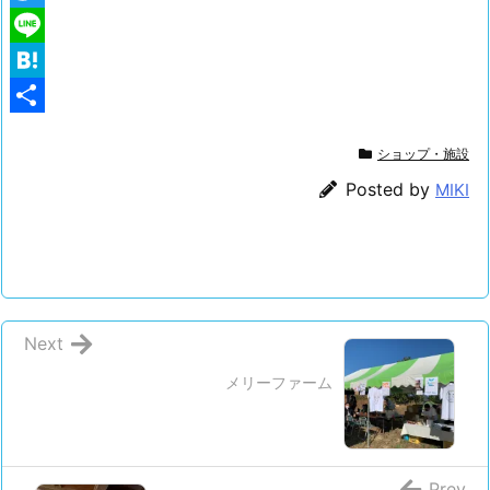
a
T
c
w
L
e
i
i
H
b
t
n
a
共
ショップ・施設
o
t
e
t
有
Posted by
MIKI
o
e
e
k
r
n
a
Next
メリーファーム
Prev