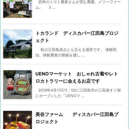
切串のトマト農家さんが営む農園、メリーファー
ム。 3 ...
トカランド ディスカバー江田島プロジ
ェクト
私の江田島原点とも言える場所です。 体験民
泊、体験農業の開催を通し ...
UENOマーケット おしゃれ古着やレト
ロカトラリーに会えるお店です
2019年4月11日11：00に江田島市の三高港すぐ側
にオープンした「UENOマ ...
美谷ファーム ディスカバー江田島プ
ロジェクト