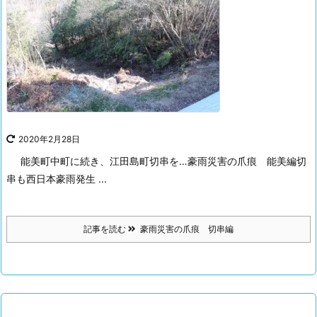
2020年2月28日
能美町中町に続き、江田島町切串を…
豪雨災害の爪痕 能美編
切
串も西日本豪雨発生 ...
記事を読む
豪雨災害の爪痕 切串編