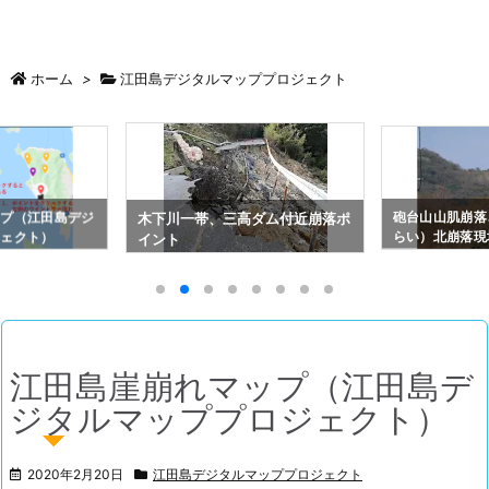
ホーム
>
江田島デジタルマッププロジェクト
ップ（江田島デジ
砲台山山肌崩落
木下川一帯、三高ダム付近崩落ポ
ジェクト）
らい）北崩落現
イント
月の状況
江田島崖崩れマップ（江田島デ
ジタルマッププロジェクト）
2020年2月20日
江田島デジタルマッププロジェクト