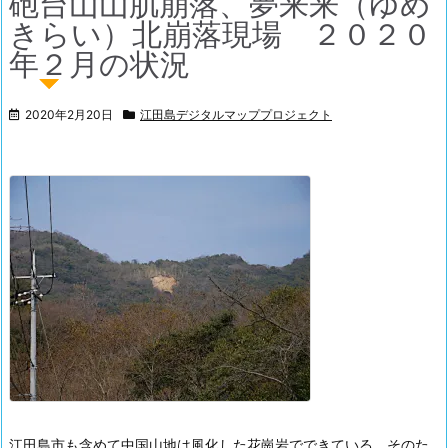
砲台山山肌崩落、夢来来（ゆめ
きらい）北崩落現場 ２０２０
年２月の状況
2020年2月20日
江田島デジタルマッププロジェクト
江田島市も含めて中国山地は風化した花崗岩でできている。
そのた