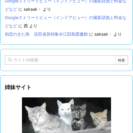
Googleストリートビュー（インドアビュー）の撮影請負と料金な
どなど
に
saksak・
より
Googleストリートビュー（インドアビュー）の撮影請負と料金な
どなど
に
西
より
初恋のきた島 浜田省吾特集＠江田島図書館
に
saksak・
より
姉妹サイト