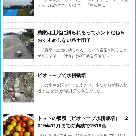
く人はものすごくいます。 『新築建 ...
農家は土地に縛られるってホントだね＆
おすすめしない粘土団子
『農家は土地に縛られる』という言葉を聞くこと
があります。 今回はその言葉を各論的 ...
ビオトープで水耕栽培
この物件を購入するにあたり、少なからず購入動
機となったのが横井戸の存在でした。 ...
トマトの収穫（ビオトープ水耕栽培） 2
015年11月までの実績で2518個
時期が遅くてセールになっていた苗を2本、作り