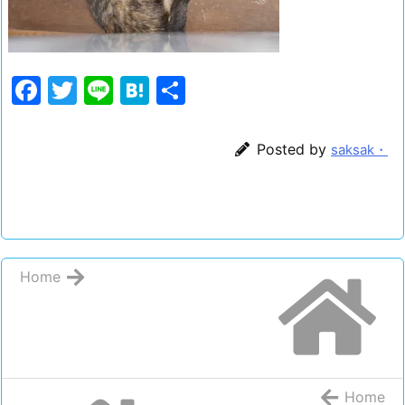
F
T
Li
H
共
a
w
n
at
有
c
itt
e
e
Posted by
saksak・
e
er
n
b
a
o
o
Home
k
Home