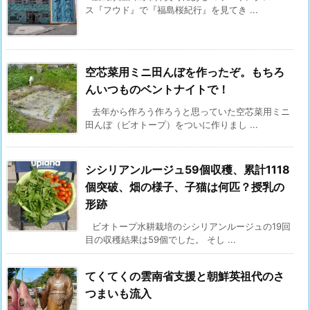
ス『フウド』で『福島桜紀行』を見てき ...
空芯菜用ミニ田んぼを作ったぞ。もちろ
んいつものベントナイトで！
去年から作ろう作ろうと思っていた空芯菜用ミニ
田んぼ（ビオトープ）をついに作りまし ...
シシリアンルージュ59個収穫、累計1118
個突破、畑の様子、子猫は何匹？授乳の
形跡
ビオトープ水耕栽培のシシリアンルージュの19回
目の収穫結果は59個でした。 そし ...
てくてくの雲南省支援と朝鮮英祖代のさ
つまいも流入