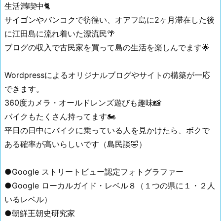
生活満喫中🐈
サイゴンやバンコクで彷徨い、オアフ島に2ヶ月滞在した後
に江田島に流れ着いた漂流民🌴
ブログの収入で古民家を買って島の生活を楽しんでます🌟
Wordpressによるオリジナルブログやサイトの構築が一応
できます。
360度カメラ・オールドレンズ遊びも趣味📸
バイクもたくさん持ってます🏍
平日の日中にバイクに乗っている人を見かけたら、ボクで
ある確率が高いらしいです（島民談🤣）
●Google ストリートビュー認定フォトグラファー
●Google ローカルガイド・レベル８（１つの県に１・２人
いるレベル）
●朝鮮王朝史研究家