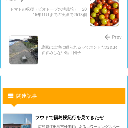
トマトの収穫（ビオトープ水耕栽培） 20
15年11月までの実績で2518個
Prev
農家は土地に縛られるってホントだね＆お
すすめしない粘土団子
関連記事
フウドで福島桜紀行を見てきたぞ
広島県江田島市沖美町にあるコワーキングスペー