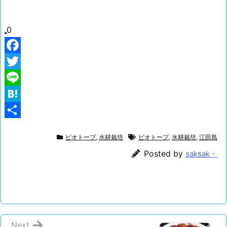
0
F
a
T
c
w
L
e
i
i
H
b
t
n
a
共
ビオトープ
,
水耕栽培
ビオトープ
,
水耕栽培
,
江田島
o
t
e
t
有
Posted by
saksak・
o
e
e
k
r
n
a
Next