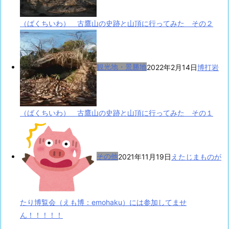
（ばくちいわ） 古鷹山の史跡と山頂に行ってみた その２
観光地・景勝地
2022年2月14日
博打岩
（ばくちいわ） 古鷹山の史跡と山頂に行ってみた その１
その他
2021年11月19日
えたじまものが
たり博覧会（えも博：emohaku）には参加してませ
ん！！！！！