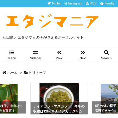
Twitter
Instagram
RSS
Feedly
江田島とエタジマ人の今が見えるポータルサイト
Menu
Sidebar
Prev
Next
Search
ホーム
>
ビオトープ
畑の様子。今年はミ
5月の畑の様子
ナイアガラ（マスカット）今年の
作る宣言！
収穫できそう。
収穫は12kg＆ナイアガラジャム
ね！
を作ったよ