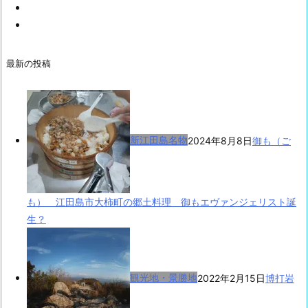
最新の投稿
新江田島名物
2024年8月8日
御も（ご
も） 江田島市大柿町の郷土料理 御もエヴァンジェリスト誕
生？
観光地・景勝地
2022年2月15日
博打岩