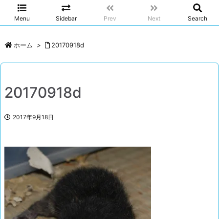
Menu
Sidebar
Prev
Next
Search
ホーム
>
20170918d
20170918d
2017年9月18日