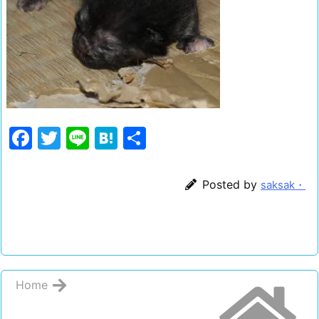
F
T
Li
H
共
a
w
n
at
有
c
itt
e
e
Posted by
saksak・
e
er
n
b
a
o
o
Home
k