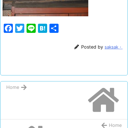
F
T
Li
H
共
a
w
n
at
有
c
itt
e
e
Posted by
saksak・
e
er
n
b
a
o
o
Home
k
Home