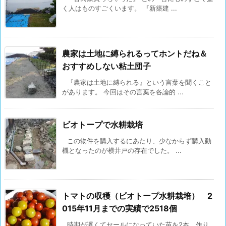
く人はものすごくいます。 『新築建 ...
農家は土地に縛られるってホントだね＆
おすすめしない粘土団子
『農家は土地に縛られる』という言葉を聞くこと
があります。 今回はその言葉を各論的 ...
ビオトープで水耕栽培
この物件を購入するにあたり、少なからず購入動
機となったのが横井戸の存在でした。 ...
トマトの収穫（ビオトープ水耕栽培） 2
015年11月までの実績で2518個
時期が遅くてセールになっていた苗を2本、作り