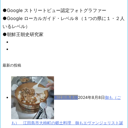
●Google ストリートビュー認定フォトグラファー
●Google ローカルガイド・レベル８（１つの県に１・２人
いるレベル）
●朝鮮王朝史研究家
最新の投稿
新江田島名物
2024年8月8日
御も（ご
も） 江田島市大柿町の郷土料理 御もエヴァンジェリスト誕