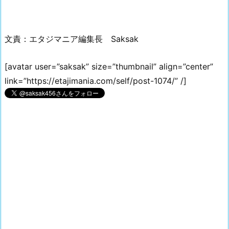
文責：エタジマニア編集長 Saksak
[avatar user=”saksak” size=”thumbnail” align=”center”
link=”https://etajimania.com/self/post-1074/” /]