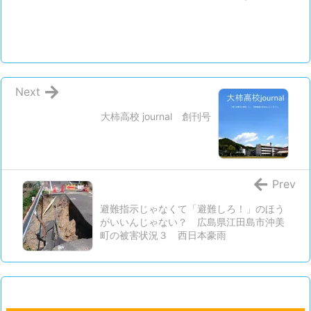
o
e
e
k
r
n
a
Next
大柿高校 journal 創刊号
Prev
避難指示じゃなくて「避難しろ！」のほう
がいいんじゃない？ 広島県江田島市沖美
町の被害状況３ 西日本豪雨