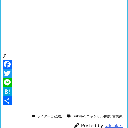
0
F
a
T
c
w
L
e
i
i
H
b
t
n
a
共
ライター自己紹介
Saksak
,
ニャンゲル係数
,
古民家
o
t
e
t
有
Posted by
saksak・