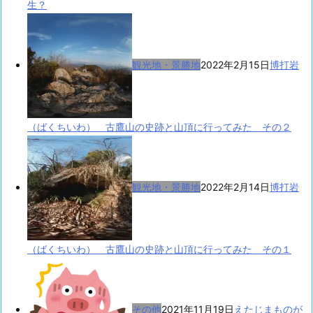
生？
観光地・景勝地
2022年2月15日
博打岩
（ばくちいわ） 古鷹山の史跡と山頂に行ってみた その２
観光地・景勝地
2022年2月14日
博打岩
（ばくちいわ） 古鷹山の史跡と山頂に行ってみた その１
その他
2021年11月19日
えたじまものが