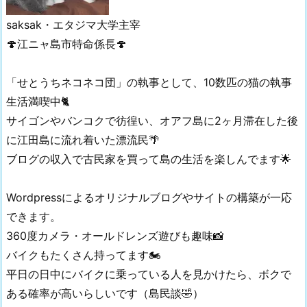
saksak・
エタジマ大学主宰
🍄江ニャ島市特命係長🍄
「せとうちネコネコ団」の執事として、10数匹の猫の執事
生活満喫中🐈
サイゴンやバンコクで彷徨い、オアフ島に2ヶ月滞在した後
に江田島に流れ着いた漂流民🌴
ブログの収入で古民家を買って島の生活を楽しんでます🌟
Wordpressによるオリジナルブログやサイトの構築が一応
できます。
360度カメラ・オールドレンズ遊びも趣味📸
バイクもたくさん持ってます🏍
平日の日中にバイクに乗っている人を見かけたら、ボクで
ある確率が高いらしいです（島民談🤣）