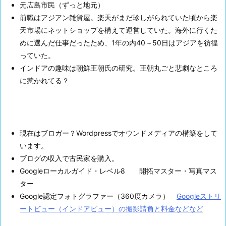
元広島市民（ずっと地元）
前職はアジアン雑貨屋。楽天がまだ珍しがられていた頃から楽
天市場にネットショップを構えて運営していた。海外に行くた
めに選んだ仕事だったため、1年の内40～50日はアジアを彷徨
っていた。
インドアの趣味は朝鮮王朝氏の研究。王朝丸ごと悲劇なところ
に惹かれてる？
現在はブロガー？Wordpressでオウンドメディアの構築をして
います。
ブログの収入で古民家を購入。
Googleローカルガイド・レベル8 開拓マスター・写真マス
ター
Google認定フォトグラファー（360度カメラ）
Googleストリ
ートビュー（インドアビュー）の撮影請負と料金などなど