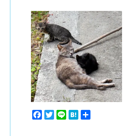
F
T
Li
H
共
a
w
n
at
有
c
itt
e
e