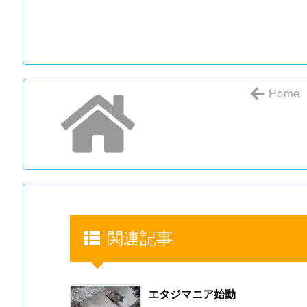
e
er
n
b
a
o
o
Home
k
関連記事
エタジマニア始動