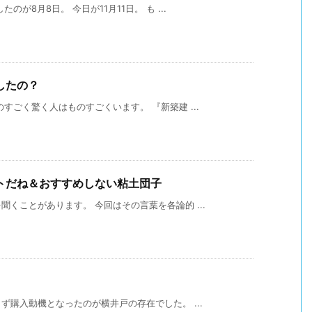
が8月8日。 今日が11月11日。 も ...
したの？
すごく驚く人はものすごくいます。 『新築建 ...
トだね＆おすすめしない粘土団子
くことがあります。 今回はその言葉を各論的 ...
購入動機となったのが横井戸の存在でした。 ...