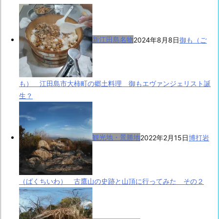
新江田島名物
2024年8月8日
御も（ご
も） 江田島市大柿町の郷土料理 御もエヴァンジェリスト誕
生？
観光地・景勝地
2022年2月15日
博打岩
（ばくちいわ） 古鷹山の史跡と山頂に行ってみた その２