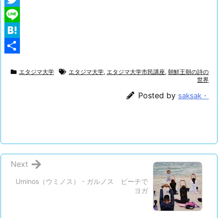
a
T
c
w
L
e
i
i
H
b
t
n
a
共
エタジマ大学
エタジマ大学
,
エタジマ大学市民講座
,
朝鮮王朝の詩の
o
t
e
t
有
世界
o
e
e
Posted by
saksak・
k
r
n
a
Next
Uminos（ウミノス）・ガルノス ビーチで
ヨガ