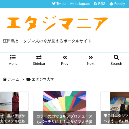
Twitter
Instagram
RSS
Feedly
江田島とエタジマ人の今が見えるポータルサイト
Menu
Sidebar
Prev
Next
Search
ホーム
>
エタジマ大学
なぜ、黒い服ばか
第７回エタジマ
カラーの力でセルフプロデュース
の力でステキなあ
へようこそ』終
もバッチリに！？エタジマ大学参
の語りを実践
加者を募集！