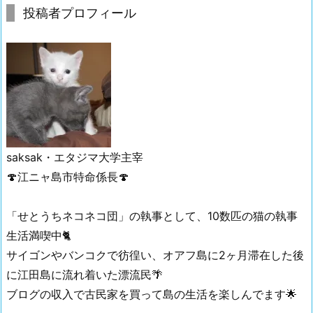
投稿者プロフィール
saksak・
エタジマ大学主宰
🍄江ニャ島市特命係長🍄
「せとうちネコネコ団」の執事として、10数匹の猫の執事
生活満喫中🐈
サイゴンやバンコクで彷徨い、オアフ島に2ヶ月滞在した後
に江田島に流れ着いた漂流民🌴
ブログの収入で古民家を買って島の生活を楽しんでます🌟