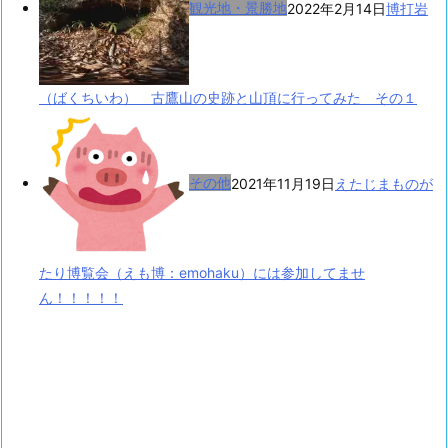
観光地・景勝地
2022年2月14日
博打岩
（ばくちいわ） 古鷹山の史跡と山頂に行ってみた その１
その他
2021年11月19日
えたじまものが
たり博覧会（えも博：emohaku）には参加してませ
ん！！！！！