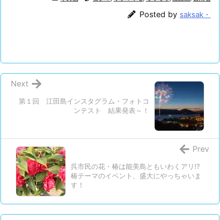
o
t
e
t
有
Posted by
saksak・
o
e
e
k
r
n
a
Next
第１回 江田島インスタグラム・フォトコ
ンテスト 結果発表～！
Prev
呉市民の花・椿は能美島ともいわくアリ⁉
椿テーマのイベント、盛大にやっちゃいま
す！