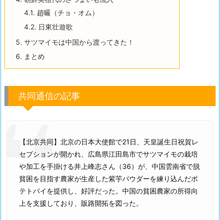
4.1.
趙曮（チョ・オム）
4.2.
日東壮遊歌
5.
サツマイモは中国から渡ってきた！
6.
まとめ
共同通信の記事
【北京共同】北京の日本大使館で21日、天皇誕生日祝賀レ
セプションが開かれ、広島県江田島市でサツマイモの栽培
や加工を手掛ける井上峰志さん（36）が、中国雲南省で脱
貧困を目指す農家が生産した紫芋パウダーを練り込んだポ
テトパイを提供し、好評だった。中国の貧困農家の所得向
上を支援しており、販路開拓を図った。