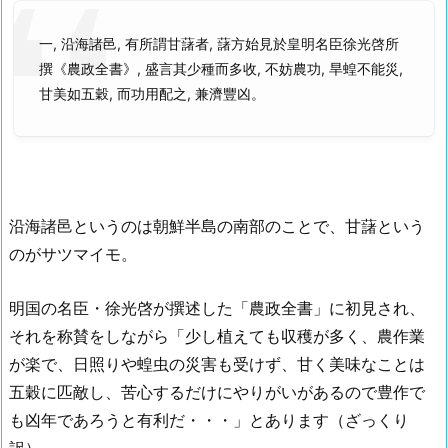
一, 沿海諸邑, 有所謂甘藷者, 藷方始見於皇明名臣
徐光啓
所
撰
《農政全書》
, 盛言其少種而多收, 不妨農功, 旱蝗不能災,
甘美如五穀, 而功用配之, 兼濟豐凶。
沿海諸邑というのは朝鮮半島の南部のことで、甘藷という
のがサツマイモ。
明国の名臣・徐光啓が撰述した「農政全書」に初見され、
それを称賛をしながら「少し植えても収穫が多く、農作業
が楽で、日照りや蝗虫の災害も受けず、甘く美味なことは
五穀に匹敵し、苦心するだけにやりがいがあるので豊作で
も凶年であろうと有利だ・・・」とあります（ざっくり
訳）