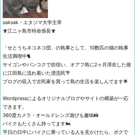
saksak・
エタジマ大学主宰
🍄江ニャ島市特命係長🍄
「せとうちネコネコ団」の執事として、10数匹の猫の執事
生活満喫中🐈
サイゴンやバンコクで彷徨い、オアフ島に2ヶ月滞在した後
に江田島に流れ着いた漂流民🌴
ブログの収入で古民家を買って島の生活を楽しんでます🌟
Wordpressによるオリジナルブログやサイトの構築が一応
できます。
360度カメラ・オールドレンズ遊びも趣味📸
バイクもたくさん持ってます🏍
平日の日中にバイクに乗っている人を見かけたら、ボクで