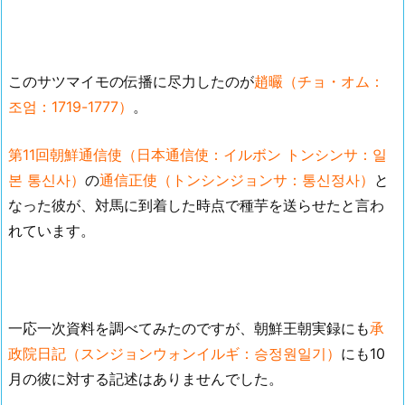
このサツマイモの伝播に尽力したのが
趙曮（チョ・オム：
조엄：1719-1777）
。
第11回朝鮮通信使（日本通信使：イルボン トンシンサ：일
본 통신사）
の
通信正使（トンシンジョンサ：통신정사）
と
なった彼が、対馬に到着した時点で種芋を送らせたと言わ
れています。
一応一次資料を調べてみたのですが、朝鮮王朝実録にも
承
政院日記（スンジョンウォンイルギ：승정원일기）
にも10
月の彼に対する記述はありませんでした。