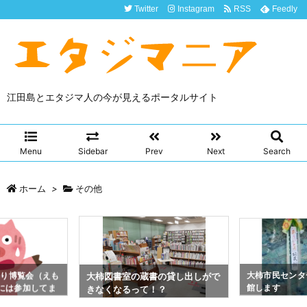
Twitter
Instagram
RSS
Feedly
江田島とエタジマ人の今が見えるポータルサイト
Menu
Sidebar
Prev
Next
Search
ホーム
>
その他
たり博覧会（えも
大柿市民センタ
大柿図書室の蔵書の貸し出しがで
）には参加してま
館します
きなくなるって！？