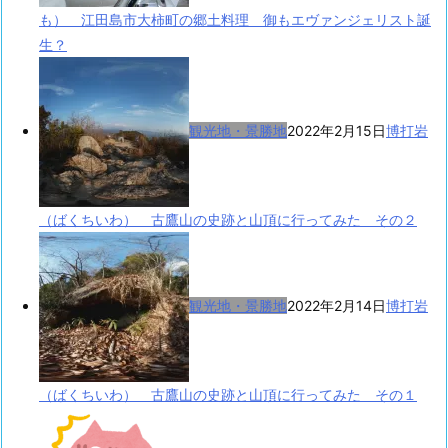
も） 江田島市大柿町の郷土料理 御もエヴァンジェリスト誕
生？
観光地・景勝地
2022年2月15日
博打岩
（ばくちいわ） 古鷹山の史跡と山頂に行ってみた その２
観光地・景勝地
2022年2月14日
博打岩
（ばくちいわ） 古鷹山の史跡と山頂に行ってみた その１