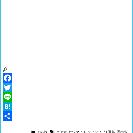
0
F
a
T
c
w
L
e
i
i
H
b
t
n
a
共
その他
コグマ
,
サツマイモ
,
てくてく
,
江田島
,
雲南省