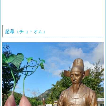
趙曮（チョ・オム）