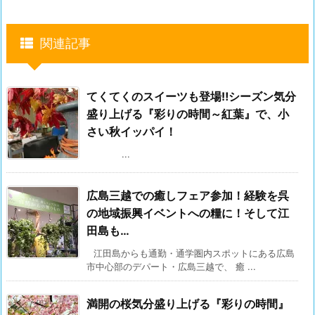
関連記事
てくてくのスイーツも登場‼シーズン気分
盛り上げる『彩りの時間～紅葉』で、小
さい秋イッパイ！
...
広島三越での癒しフェア参加！経験を呉
の地域振興イベントへの糧に！そして江
田島も…
江田島からも通勤・通学圏内スポットにある広島
市中心部のデパート・広島三越で、 癒 ...
満開の桜気分盛り上げる『彩りの時間』