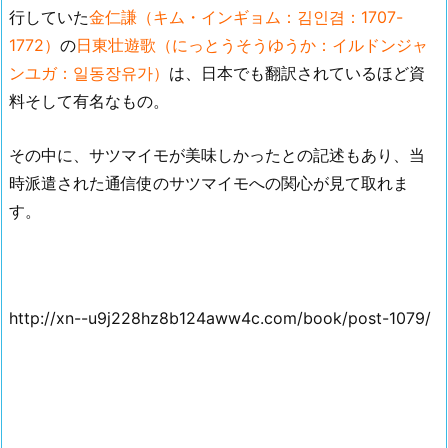
行していた
金仁謙（キム・インギョム：김인겸：1707-
1772）
の
日東壮遊歌（にっとうそうゆうか：イルドンジャ
ンユガ：일동장유가）
は、日本でも翻訳されているほど資
料そして有名なもの。
その中に、サツマイモが美味しかったとの記述もあり、当
時派遣された通信使のサツマイモへの関心が見て取れま
す。
http://xn--u9j228hz8b124aww4c.com/book/post-1079/