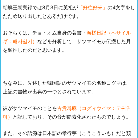
朝鮮王朝実録では8月3日に英祖が
「好往好來」
の4文字をし
たため送り出したとあるだけです。
おそらくは、チョ・オム自身の著書・
海槎日記（ヘサイル
ギ：해사일기）
などを分析して、サツマイモが伝搬した月
を類推したのだと思います。
ちなみに、先述した韓国語のサツマイモの名称コグマは、
上記の書物が出典の一つとされています。
彼がサツマイモのことを
古貴爲麻（コグィウイマ：고귀위
마）
と記しており、その音が簡素化されたものでしょう。
また、その語源は日本語の孝行芋（こうこういも）だと類