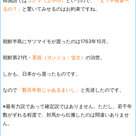
韓国語では
コグマ（고구마）
というので、
「え？子熊食べ
るの？」
と驚いてみせるのはお約束ですね。
朝鮮半島にサツマイモが渡ったのは1763年10月。
朝鮮第21代・
英祖（ヨンジョ：영조）
の治世。
しかも、日本から渡ったものです。
なので
「数百年前じゃあるまいし」
と先述したのです。
※最有力説であって確定説ではありません。ただし、若干年
数がずれる程度で、対馬から伝搬したのは間違いありませ
ん。